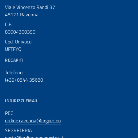
Viale Vincenzo Randi 37
48121 Ravenna
C.F.
80004300390
Cod. Univoco
UFTFYQ
RECAPITI
Telefono
(+39) 0544 35680
INDIRIZZI EMAIL
PEC
ordine.ravenna@ingpec.eu
SEGRETERIA
posta@ordineingegneri.ra.it