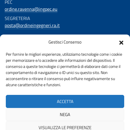
PEC
ordine.ravenna@ingpec.eu
SEGRETERIA
posta@ordineingegneri.ra.it
Gestisci Consenso
SOCIAL
Per fornire le migliori esperienze, utilizziamo tecnologie come i cookie
Facebook
per memorizzare e/o accedere alle informazioni del dispositivo. Il
consenso a queste tecnologie ci permetterà di elaborare dati come il
comportamento di navigazione o ID unici su questo sito. Non
acconsentire o ritirare il consenso può influire negativamente su
alcune caratteristiche e funzioni.
AMMINISTRAZIONE TRASPARENTE
PRIVACY POLICY
ACCETTA
WHISTLEBLOWING
URP
NEGA
VISUALIZZA LE PREFERENZE
© 2026 ORDINE DEGLI INGEGNERI DELLA PROVINCIA DI RAVENNA |