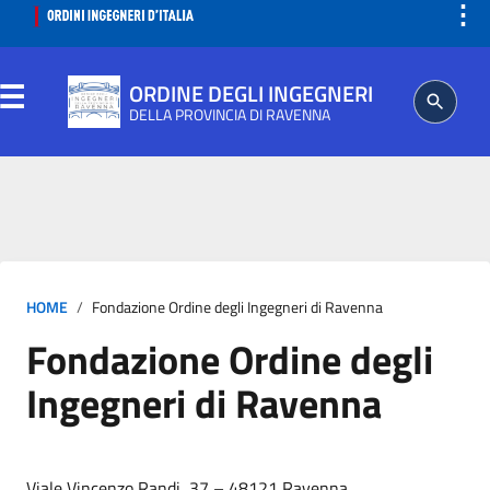
⋮
ORDINE DEGLI INGEGNERI
DELLA PROVINCIA DI RAVENNA
ORDINE
SEGRETERIA
HOME
Fondazione Ordine degli Ingegneri di Ravenna
ISCRITTO
Fondazione Ordine degli
PROFESSIONE
Ingegneri di Ravenna
AGGIORNAMENTO PROFESSIONALE
Viale Vincenzo Randi, 37 – 48121 Ravenna