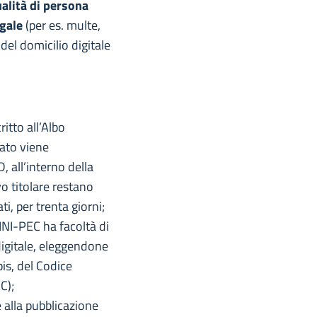
ualità di persona
egale
(per es. multe,
 del domicilio digitale
ritto all’Albo
dato viene
 all’interno della
vo titolare restano
ti, per trenta giorni;
 INI-PEC ha facoltà di
 digitale, eleggendone
is, del Codice
C);
e alla pubblicazione