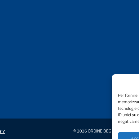
Per fornire 
memorizzare
tecnologie 
ID unici su 
negativamen
© 2026 ORDINE DEGLI INGEGNERI 
ICY