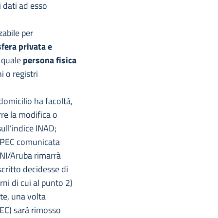
i dati ad esso
zabile per
sfera privata e
i quale
persona fisica
 o registri
domicilio ha facoltà,
rre la modifica o
ull’indice INAD;
la PEC comunicata
CNI/Aruba rimarrà
scritto decidesse di
ni di cui al punto 2)
e, una volta
 PEC) sarà rimosso