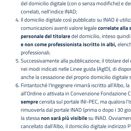
del domicilio digitale (con o senza modifiche) e de
correlati, nell’indice INAD;
Il domicilio digitale così pubblicato su INAD è utiliz
comunicazioni aventi valore legale
correlate alla 
personale del titolare
del domicilio, inteso quind
e non come professionista iscritto in albi,
elenchi
professionali;
Successivamente alla pubblicazione, il titolare del 
nei modi indicati nelle Linee guida (AgID), di dispo
anche la cessazione del proprio domicilio digitale s
Fintantoché l’Ingegnere rimarrà iscritto all’Albo, 
all’Ordine o attivata in Convenzione Fondazione 
sempre
censita sul portale INI-PEC, ma qualora l’I
rimuoverla dal portale INAD (prima o dopo i 30 gior
la stessa
non sarà più visibile
su INAD. Ovviament
cancellato dall’Albo, il domicilio digitale indirizzo